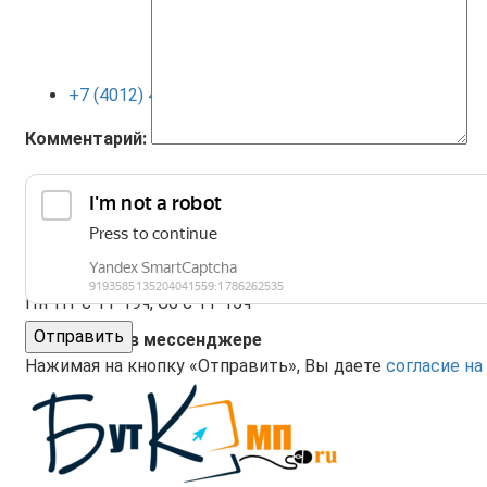
+7 (4012) 400-823
Комментарий:
+7 (4012) 410-120
Пн-Пт с 11-19ч, Сб с 11-15ч
Отправить
Поддержка в мессенджере
Нажимая на кнопку «Отправить», Вы даете
согласие на