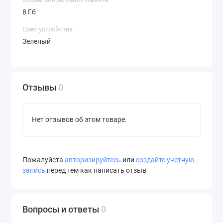
Поддержка сетей
есть
8 Гб
5G
Цвет устройства
-
-
Зеленый
Формат SIM-карт
eSIM
Количество
2
физических SIM-
Отзывы
0
карт
Режим работы
режим ожидания
нескольких SIM-
Нет отзывов об этом товаре.
карт
Диагональ
6.7"
экрана (дюйм)
Пожалуйста
авторизируйтесь
или
создайте учетную
запись
перед тем как написать отзыв
Разрешение
2340x1080
экрана
Технология
AMOLED
Вопросы и ответы
0
изготовления
матрицы