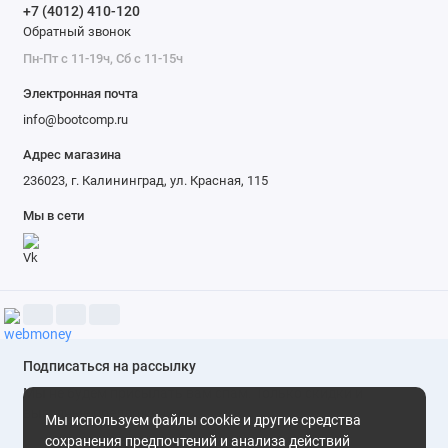
+7 (4012) 410-120
A520 1.95 ГГц
Обратный звонок
Техпроцесс
4 нм
Пн-Пт с 11-19ч, Сб с 11-15ч
Графический
Xclipse 540
Электронная почта
ускоритель
info@bootcomp.ru
Объем
8 ГБ
Адрес магазина
оперативной
236023, г. Калининград, ул. Красная, 115
памяти
Мы в сети
Объем
128 ГБ
встроенной
памяти
Слот для карты
нет
памяти
Количество
3
Подписаться на рассылку
основных
(тыловых) камер
Мы не будем присылать вам спам. Только скидки и
выгодные предложения
Мы используем файлы cookie и другие средства
Количество
50+12+5 Мп
сохранения предпочтений и анализа действий