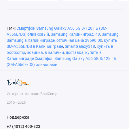
экрана от царапин
Тип выреза на
круглый/овальный
экране
Теги:
Смартфон Samsung Galaxy A56 5G 8/128 ГБ (SM-
Версия ОС
Android 15
A566E/DS) оливковый
,
Samsung Калининград
,
48
,
Samsung
,
Оболочка ОС
One UI 7
Samsung в Калининграде
,
отличная цена 29690.00
,
купить
SM-A566E/DS в Калининграде
,
SmartGalaxy318
,
купить в
Поддержка
есть
bootcomp
,
новинка
,
в наличии
,
доставка
,
купить в
Google Mobile
Калининграде Смартфон Samsung Galaxy A56 5G 8/128 ГБ
Services
(SM-A566E/DS) оливковый
Модель
Samsung Exynos 1580
процессора
Количество ядер
8
Интернет-магазин BootComp
Максимальная
2.9 ГГц
2015 - 2026
частота
процессора
Поддержка
Конфигурация
1x Cortex-A720 2.9 ГГц, 3x
+7 (4012) 400-823
процессора
Cortex-A720 2.6 ГГц, 4x Cortex-