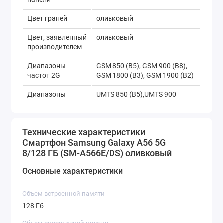
Цвет граней
оливковый
Цвет, заявленный
оливковый
производителем
Диапазоны
GSM 850 (B5), GSM 900 (B8),
частот 2G
GSM 1800 (B3), GSM 1900 (B2)
Диапазоны
UMTS 850 (B5),UMTS 900
частот 3G
(B8),UMTS 1700 (B4), UMTS
1900 (B2), UMTS 2100 (B1)
Технические характеристики
Поддержка сетей
есть
Смартфон Samsung Galaxy A56 5G
4G (LTE)
8/128 ГБ (SM-A566E/DS) оливковый
-
-
Основные характеристики
Поддержка 4G
есть
LTE-Advanced
Объем встроенной памяти
128 Гб
Поддержка VoLTE
есть
Объем оперативной памяти