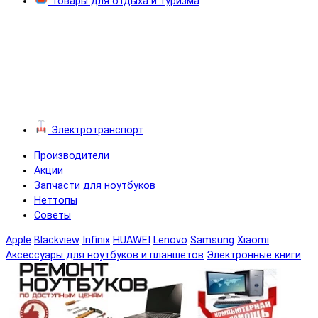
Товары для отдыха и туризма
Электротранспорт
Производители
Акции
Запчасти для ноутбуков
Неттопы
Советы
Apple
Blackview
Infinix
HUAWEI
Lenovo
Samsung
Xiaomi
Аксессуары для ноутбуков и планшетов
Электронные книги