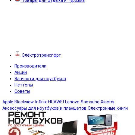
Товары для отдыха и туризма
Электротранспорт
Производители
Акции
Запчасти для ноутбуков
Неттопы
Советы
Apple
Blackview
Infinix
HUAWEI
Lenovo
Samsung
Xiaomi
Аксессуары для ноутбуков и планшетов
Электронные книги