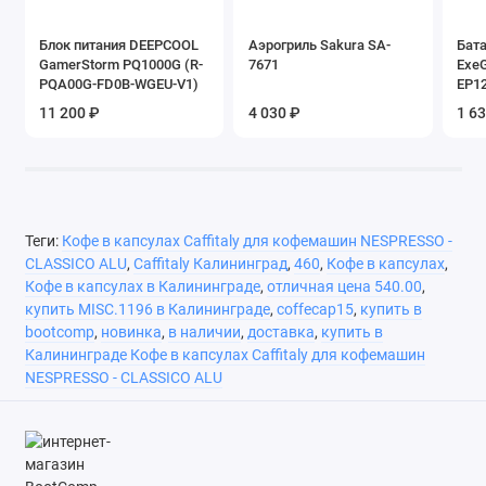
Блок питания DEEPCOOL
Аэрогриль Sakura SA-
Бата
GamerStorm PQ1000G (R-
7671
Exe
PQA00G-FD0B-WGEU-V1)
EP1
11 200 ₽
4 030 ₽
1 6
Теги:
Кофе в капсулах Caffitaly для кофемашин NESPRESSO -
CLASSICO ALU
,
Caffitaly Калининград
,
460
,
Кофе в капсулах
,
Кофе в капсулах в Калининграде
,
отличная цена 540.00
,
купить MISC.1196 в Калининграде
,
coffecap15
,
купить в
bootcomp
,
новинка
,
в наличии
,
доставка
,
купить в
Калининграде Кофе в капсулах Caffitaly для кофемашин
NESPRESSO - CLASSICO ALU