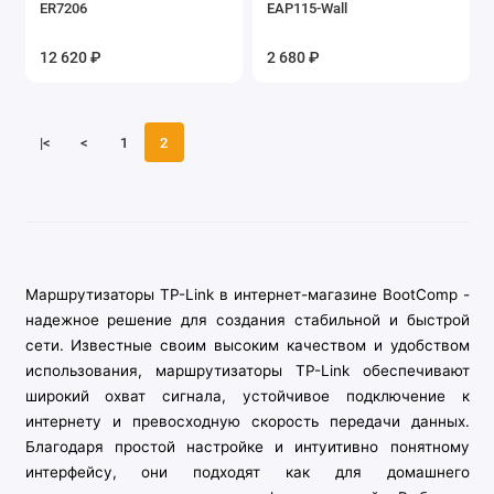
ER7206
EAP115-Wall
Оборудование Keenetic
12 620 ₽
2 680 ₽
Оборудование KS-is
Оборудование Mikrotik
|<
<
1
2
Оборудование PowerLine
Оборудование TP-Link
Оборудование Ubiquiti
Маршрутизаторы TP-Link в интернет-магазине BootComp -
надежное решение для создания стабильной и быстрой
Оборудование Xiaomi
сети. Известные своим высоким качеством и удобством
Сетевые хранилища (NAS серверы)
использования, маршрутизаторы TP-Link обеспечивают
широкий охват сигнала, устойчивое подключение к
SFP модули
интернету и превосходную скорость передачи данных.
Благодаря простой настройке и интуитивно понятному
Разное
интерфейсу, они подходят как для домашнего