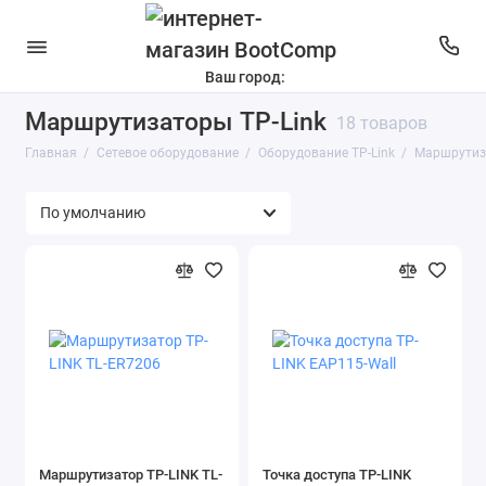
Ваш город:
Маршрутизаторы TP-Link
Оборудование ASUS
18 товаров
Главная
Сетевое оборудование
Оборудование TP-Link
Маршрутиз
IP камеры разное
Оборудование AMATEK
Оборудование D-Link
Оборудование Falcon Eye
Оборудование Hikvision
Оборудование Huawei
Оборудование Synology
Маршрутизатор TP-LINK TL-
Точка доступа TP-LINK