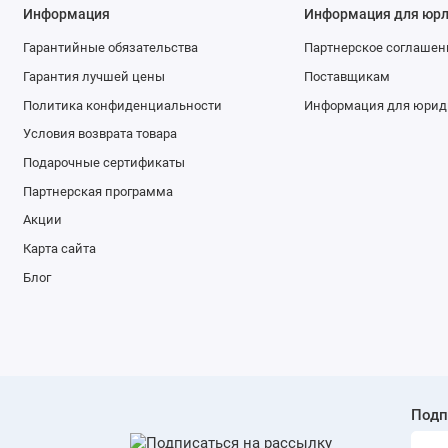
Разъемы 12V-G-R-B (4 pin) для RGB подсветки
0
Информация
Информация для юр
Разъем M.2 (E) для модулей беспроводной связи
не
Гарантийные обязательства
Партнерское соглашен
Гарантия лучшей цены
Поставщикам
Разъем RS-232 (COM)
ес
Политика конфиденциальности
Информация для юрид
Интерфейс LPT
не
Условия возврата товара
Скорость сетевого адаптера
1 
Подарочные сертификаты
Партнерская программа
Стандарт Wi-Fi
не
Акции
Версия Bluetooth
не
Карта сайта
Адаптер беспроводной связи
не
Блог
Основной разъем питания
24
Разъем питания процессора
1 
Пассивное охлаждение
чи
Подп
Активное охлаждение
не