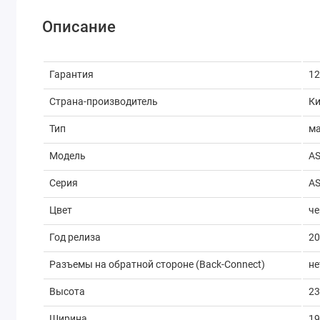
Описание
Гарантия
12
Страна-производитель
К
Тип
ма
Модель
AS
Серия
A
Цвет
ч
Год релиза
2
Разъемы на обратной стороне (Back-Connect)
не
Высота
2
Ширина
1