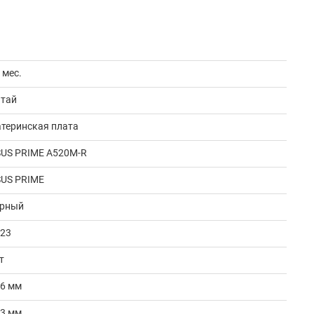
 мес.
итай
теринская плата
US PRIME A520M-R
SUS PRIME
ерный
023
т
36 мм
93 мм