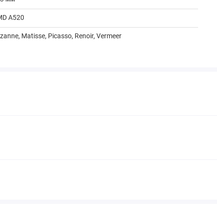
MD A520
zanne, Matisse, Picasso, Renoir, Vermeer
DR4
 ГБ
00 МГц
щё
x PCIe 3.0 (в режиме x16)
т
шт