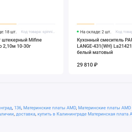
е: 18 шт.
Код товара: spinning42
На складе: 2 шт.
т
 штекерный Mifine
Кухонный смеситель P
т
o 2,10м 10-30г
LANGE-431(WH) La21421
белый матовый
я клавиатуры, для мыши
29 810 ₽
x USB 3.2 Gen 1 (19 pin), 2 x USB 2.0 (9 pin)
т
x 4 pin (кулер)
нград
,
136
,
Материнские платы AMD
,
Материнские платы AMD 
аличии
,
доставка
,
купить в Калининграде Материнская плата 