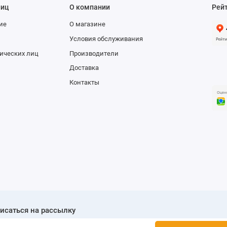
лиц
О компании
Рей
т
ие
О магазине
Условия обслуживания
ть
ических лиц
Производители
т
Доставка
Гбит/с
Контакты
т
т
т
 pin
x 4 pin
псет
исаться на рассылку
т