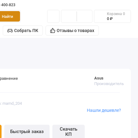
) 400-823
Корзина
0
Найти
0 ₽
Собрать ПК
Отзывы о товарах
Asus
сравнение
Производитель
а: mamd_204
Нашли дешевле?
Скачать
Быстрый заказ
КП