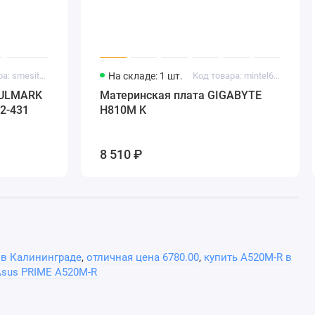
Код товара: smesitel70
На складе: 1 шт.
Код товара: mintel617
AULMARK
Материнская плата GIGABYTE
2-431
H810M K
8 510 ₽
в Калининграде
,
отличная цена 6780.00
,
купить A520M-R в
Asus PRIME A520M-R