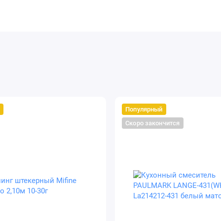
т
ть
x 2242/2260/2280(PCIe 3.0 x4)
т
Популярный
Скоро закончится
 1, 10
 1, 10
т
x USB 2.0, 4 x USB 3.2 Gen 1
т