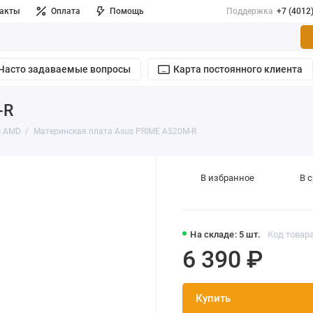
такты
Оплата
Помощь
Поддержка
+7 (4012
Часто задаваемые вопросы
Карта постоянного клиента
-R
ы AMD
Материнская плата Asus PRIME A520M-R
В избранное
В 
На складе: 5 шт.
Код товар
6 390 ₽
Купить