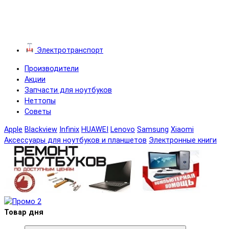
Электротранспорт
Производители
Акции
Запчасти для ноутбуков
Неттопы
Советы
Apple
Blackview
Infinix
HUAWEI
Lenovo
Samsung
Xiaomi
Аксессуары для ноутбуков и планшетов
Электронные книги
Товар дня