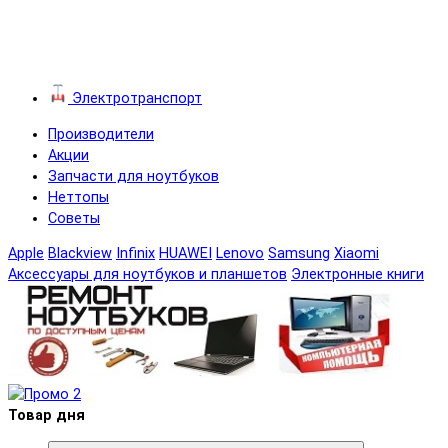
Электротранспорт
Производители
Акции
Запчасти для ноутбуков
Неттопы
Советы
Apple
Blackview
Infinix
HUAWEI
Lenovo
Samsung
Xiaomi
Аксессуары для ноутбуков и планшетов
Электронные книги
Товар дня