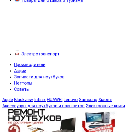
Товары для отдыха и туризма
Электротранспорт
Производители
Акции
Запчасти для ноутбуков
Неттопы
Советы
Apple
Blackview
Infinix
HUAWEI
Lenovo
Samsung
Xiaomi
Аксессуары для ноутбуков и планшетов
Электронные книги