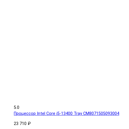
5.0
Процессор Intel Core i5-13400 Tray CM8071505093004
23 710 ₽