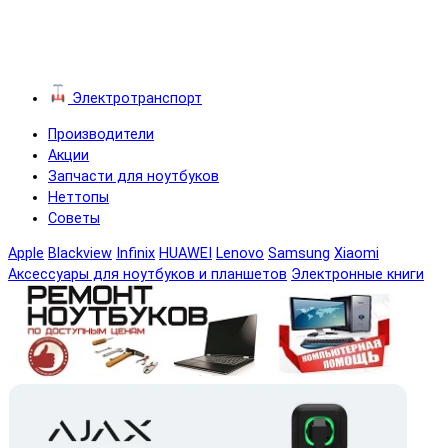
Электротранспорт
Производители
Акции
Запчасти для ноутбуков
Неттопы
Советы
Apple
Blackview
Infinix
HUAWEI
Lenovo
Samsung
Xiaomi
Аксессуары для ноутбуков и планшетов
Электронные книги