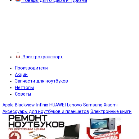
Товары для отдыха и туризма
Электротранспорт
Производители
Акции
Запчасти для ноутбуков
Неттопы
Советы
Apple
Blackview
Infinix
HUAWEI
Lenovo
Samsung
Xiaomi
Аксессуары для ноутбуков и планшетов
Электронные книги