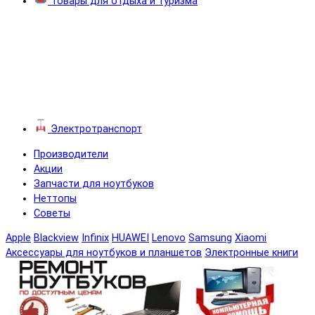
Товары для отдыха и туризма
Электротранспорт
Производители
Акции
Запчасти для ноутбуков
Неттопы
Советы
Apple
Blackview
Infinix
HUAWEI
Lenovo
Samsung
Xiaomi
Аксессуары для ноутбуков и планшетов
Электронные книги