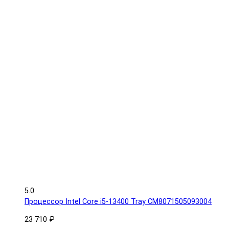
5.0
Процессор Intel Core i5-13400 Tray CM8071505093004
23 710 ₽