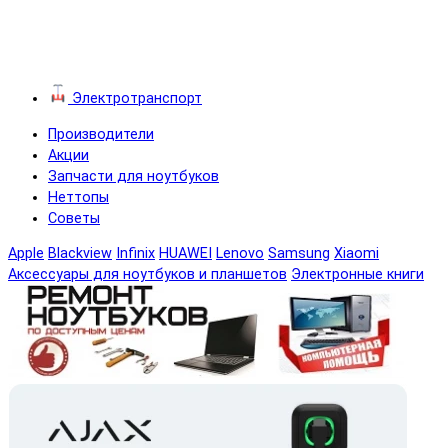
Электротранспорт
Производители
Акции
Запчасти для ноутбуков
Неттопы
Советы
Apple
Blackview
Infinix
HUAWEI
Lenovo
Samsung
Xiaomi
Аксессуары для ноутбуков и планшетов
Электронные книги