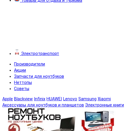
Товары для отдыха и туризма
Электротранспорт
Производители
Акции
Запчасти для ноутбуков
Неттопы
Советы
Apple
Blackview
Infinix
HUAWEI
Lenovo
Samsung
Xiaomi
Аксессуары для ноутбуков и планшетов
Электронные книги