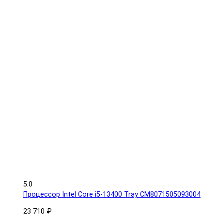
5.0
Процессор Intel Core i5-13400 Tray CM8071505093004
23 710 ₽