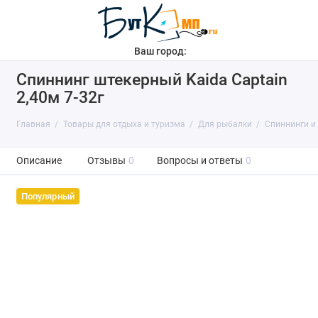
Ваш город:
Спиннинг штекерный Kaida Captain
2,40м 7-32г
Главная
Товары для отдыха и туризма
Для рыбалки
Спиннинги и
Описание
Отзывы
0
Вопросы и ответы
0
Популярный