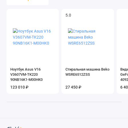
5.0
Ноутбук Asus V16
Стиральная машина Beko
Вид
V3607VM-TK220
WSRE6512ZSS
GeFo
90NB16K1-M00HK0
409
123 010 ₽
27 450 ₽
6 4