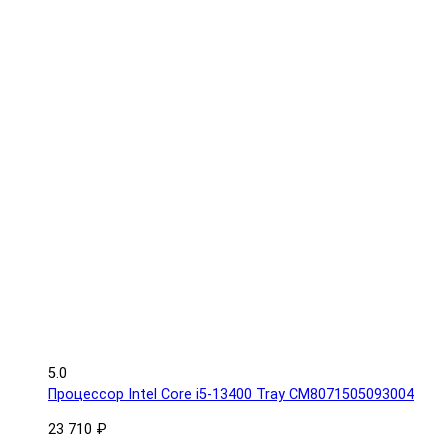
5.0
Процессор Intel Core i5-13400 Tray CM8071505093004
23 710 ₽