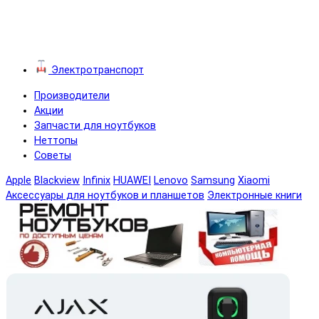
Электротранспорт
Производители
Акции
Запчасти для ноутбуков
Неттопы
Советы
Apple
Blackview
Infinix
HUAWEI
Lenovo
Samsung
Xiaomi
Аксессуары для ноутбуков и планшетов
Электронные книги