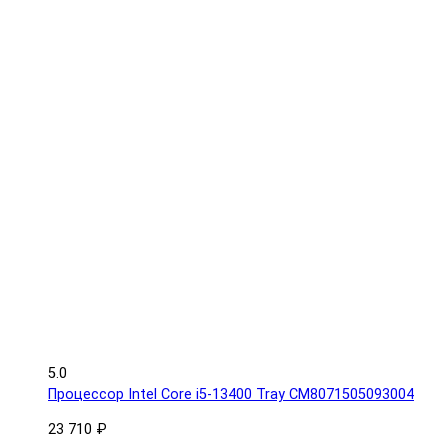
5.0
Процессор Intel Core i5-13400 Tray CM8071505093004
23 710 ₽