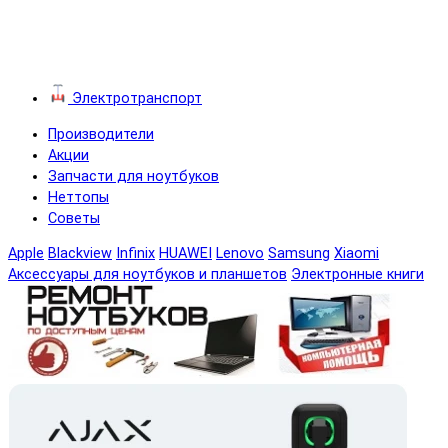
Электротранспорт
Производители
Акции
Запчасти для ноутбуков
Неттопы
Советы
Apple
Blackview
Infinix
HUAWEI
Lenovo
Samsung
Xiaomi
Аксессуары для ноутбуков и планшетов
Электронные книги