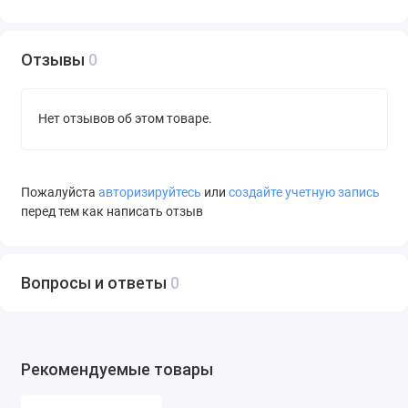
LTE-Advanced
Категории
LTE Cat. 4
Отзывы
0
скорости LTE-
Advanced
Нет отзывов об этом товаре.
Поддержка VoLTE
есть
Формат SIM-карт
eSIM
Количество
2
Пожалуйста
авторизируйтесь
или
создайте учетную запись
физических SIM-
перед тем как написать отзыв
карт
Количество eSIM
2
Вопросы и ответы
0
Режим работы
режим ожидания
нескольких SIM-
карт
Диагональ
6.7"
Рекомендуемые товары
экрана (дюйм)