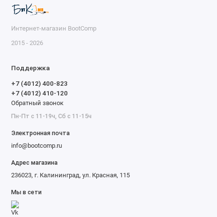
Материал задней
стекло
панели
Интернет-магазин BootComp
Материал граней
магний
2015 - 2026
Защитное
Corning Gorilla Glass Victus Ceramic 2
покрытие экрана
Поддержка
Укрепленный
нет
+7 (4012) 400-823
корпус
+7 (4012) 410-120
Обратный звонок
Безрамочный
нет
Пн-Пт с 11-19ч, Сб с 11-15ч
экран
Электронная почта
Изогнутый экран
нет
info@bootcomp.ru
Тип выреза на
круглый/овальный
Адрес магазина
экране
236023, г. Калининград, ул. Красная, 115
Версия ОС
Android 16
Мы в сети
Оболочка ОС
One UI 8.5