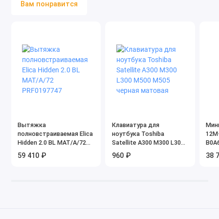
Разрешение
2340x1080
Вам понравится
экрана
Яркость
1900 Кд/м²
Частота
120 Гц
обновления
экрана
Плотность
382 ppi
пикселей
Соотношение
19.5:9
сторон
Вытяжка
Клавиатура для
Мин
полновстраиваемая Elica
ноутбука Toshiba
12M
Количество
16 млн
Hidden 2.0 BL MAT/A/72
Satellite A300 M300 L300
B0A
цветов экрана
PRF0197747
M500 M505 черная
59 410 ₽
960 ₽
38 
матовая
Частота
240 Гц
дискретизации
сенсора
Тип корпуса
классический