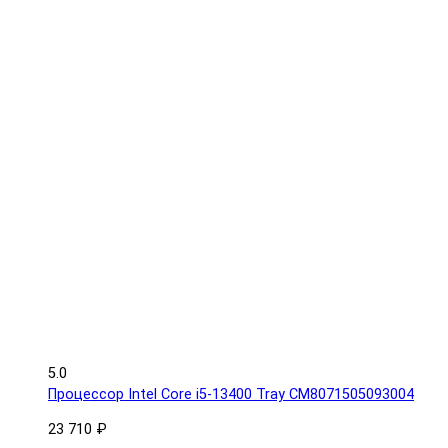
5.0
Процессор Intel Core i5-13400 Tray CM8071505093004
23 710 ₽