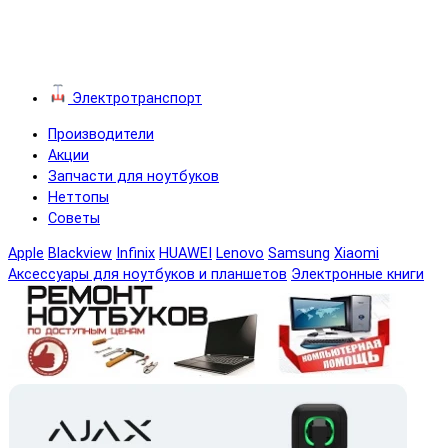
Электротранспорт
Производители
Акции
Запчасти для ноутбуков
Неттопы
Советы
Apple
Blackview
Infinix
HUAWEI
Lenovo
Samsung
Xiaomi
Аксессуары для ноутбуков и планшетов
Электронные книги