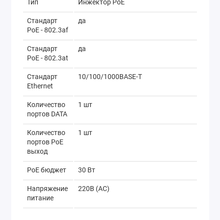
Тип
Инжектор PoE
Стандарт
да
PoE - 802.3af
Стандарт
да
PoE - 802.3at
Стандарт
10/100/1000BASE-T
Ethernet
Количество
1 шт
портов DATA
Количество
1 шт
портов PoE
выход
PoE бюджет
30 Вт
Напряжение
220В (АС)
питание
Материал
пластик