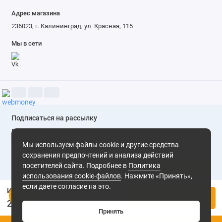
Адрес магазина
236023, г. Калининград, ул. Красная, 115
Мы в сети
Подписаться на рассылку
Мы не будем присылать вам спам. Только скидки и
выгодные предложения
Мы используем файлы cookie и другие средства
сохранения предпочтений и анализа действий
посетителей сайта. Подробнее в
Политика
Подписаться
использования cookie-файлов
. Нажмите «Принять»,
если даете согласие на это.
Инжектор PoE D-LINK DPE-301GI
Нажимая на кнопку «Подписаться», Вы даете
согласие на
Купить
обработку персональных данных.
2 980 ₽
Принять