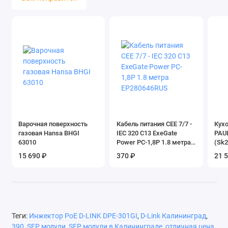
Варочная поверхность
Кабель питания CEE 7/7 -
Кух
газовая Hansa BHGI
IEC 320 C13 ExeGate
PAU
63010
Power PC-1,8P 1.8 метра
(Sk2
EP280646RUS
зол
15 690 ₽
370 ₽
21 
Теги:
Инжектор PoE D-LINK DPE-301GI
,
D-Link Калининград
,
390
,
SFP модули
,
SFP модули в Калининграде
,
отличная цена