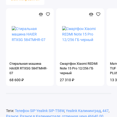
времени
SIP линий
16
Наличие экрана
есть
Тип экрана
цветной сенсорный
Поддержка РоЕ
есть
Тип и параметры
802.3af PoE,DC 5В/2А
питания
Стиральная машина
Смартфон Xiaomi REDMI
Мат
Комплектация
Ethernet-кабель, документация, подс
HAIER RTXSG 584TMHR-
Note 15 Pro 12/256 ГБ
TUF
проводная гарнитура
07
черный
PLUS
Особенности,
записная книжкана 1000 номеров
68 600 ₽
27 310 ₽
13 
дополнительно
Длина
220 мм
Ширина
259.4 мм
Теги:
Телефон SIP Yealink SIP-T58W
,
Yealink Калининград
,
447
,
Высота
215 мм
Разное
,
Разное в Калининграде
,
отличная цена 46640.00
,