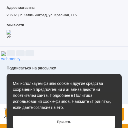
Адрес магазина
236023, г. Калининград, ул. Красная, 115
Мы в сети
Подписаться на рассылку
Мы не будем присылать вам спам. Только скидки и
выгодные предложения
Мы используем файлы cookie и другие средства
сохранения предпочтений и анализа действий
посетителей сайта. Подробнее в
Политика
Подписаться
использования cookie-файлов
. Нажмите «Принять»,
если даете согласие на это.
Телефон SIP Yealink SIP-T58W
Нажимая на кнопку «Подписаться», Вы даете
согласие на
Купить
обработку персональных данных.
45 940 ₽
Принять