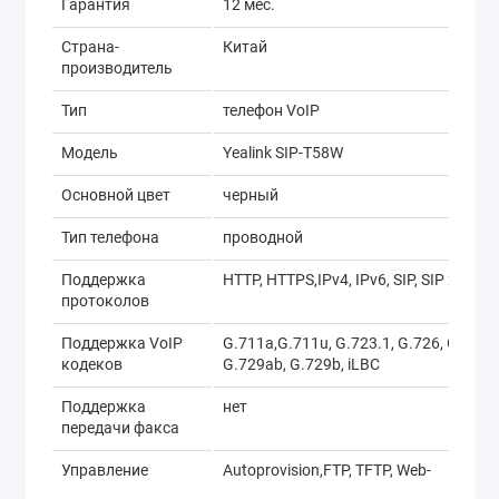
Гарантия
12 мес.
Страна-
Китай
производитель
Тип
телефон VoIP
Модель
Yealink SIP-T58W
Основной цвет
черный
Тип телефона
проводной
Поддержка
HTTP, HTTPS,IPv4, IPv6, SIP, SIP 2.0, T
протоколов
Поддержка VoIP
G.711a,G.711u, G.723.1, G.726, G.729,
кодеков
G.729ab, G.729b, iLBC
Поддержка
нет
передачи факса
Управление
Autoprovision,FTP, TFTP, Web-
интерфейc, через меню