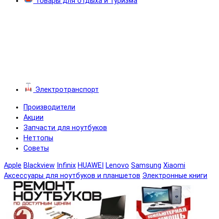
Товары для отдыха и туризма
Электротранспорт
Производители
Акции
Запчасти для ноутбуков
Неттопы
Советы
Apple
Blackview
Infinix
HUAWEI
Lenovo
Samsung
Xiaomi
Аксессуары для ноутбуков и планшетов
Электронные книги