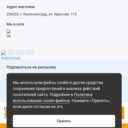
Адрес магазина
236023, г. Калининград, ул. Красная, 115
Мы в сети
Подписаться на рассылку
Мы не будем присылать вам спам. Только скидки и
выгодные предложения
Мы используем файлы cookie и другие средства
сохранения предпочтений и анализа действий
посетителей сайта. Подробнее в
Политика
Подписаться
использования cookie-файлов
. Нажмите «Принять»,
если даете согласие на это.
Припой-катушка Mechanic HBD-366 0,3мм 40г бессвинцовый Sn98.3 Bi1 Cu0.7 200C
Нажимая на кнопку «Подписаться», Вы даете
согласие на
Купить
обработку персональных данных.
740 ₽
Принять
0