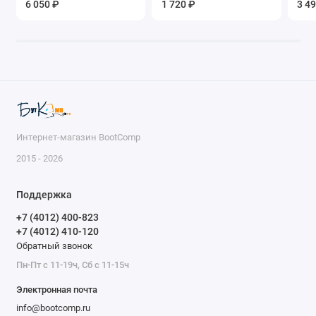
6 050 ₽
1 720 ₽
3 4
Интернет-магазин BootComp
2015 - 2026
Поддержка
+7 (4012) 400-823
+7 (4012) 410-120
Обратный звонок
Пн-Пт с 11-19ч, Сб с 11-15ч
Электронная почта
info@bootcomp.ru