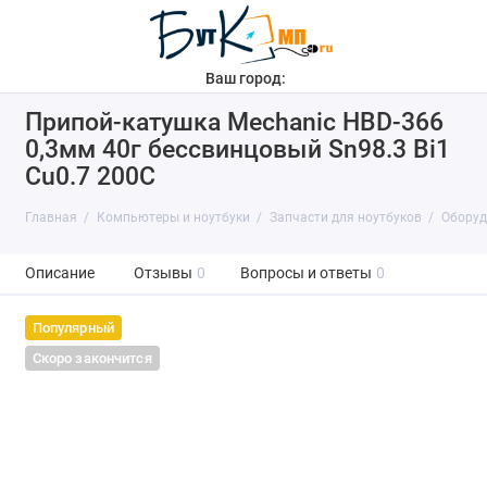
Ваш город:
Припой-катушка Mechanic HBD-366
0,3мм 40г бессвинцовый Sn98.3 Bi1
Cu0.7 200C
Главная
Компьютеры и ноутбуки
Запчасти для ноутбуков
Оборуд
Описание
Отзывы
0
Вопросы и ответы
0
Популярный
Скоро закончится