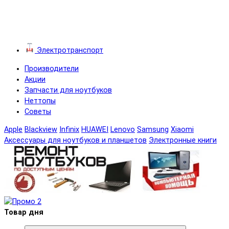
Электротранспорт
Производители
Акции
Запчасти для ноутбуков
Неттопы
Советы
Apple
Blackview
Infinix
HUAWEI
Lenovo
Samsung
Xiaomi
Аксессуары для ноутбуков и планшетов
Электронные книги
Товар дня