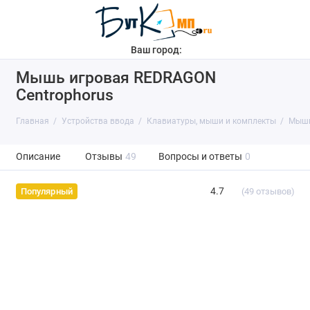
Ваш город:
Мышь игровая REDRAGON
Centrophorus
Главная
Устройства ввода
Клавиатуры, мыши и комплекты
Мыши
Описание
Отзывы
49
Вопросы и ответы
0
4.7
(49 отзывов)
Популярный