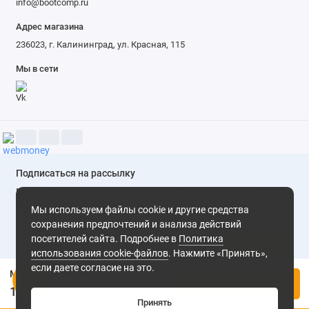
info@bootcomp.ru
Адрес магазина
236023, г. Калининград, ул. Красная, 115
Мы в сети
Подписаться на рассылку
Мы не будем присылать вам спам. Только скидки и
выгодные предложения
Мы используем файлы cookie и другие средства
сохранения предпочтений и анализа действий
посетителей сайта. Подробнее в
Политика
Подписаться
использования cookie-файлов
. Нажмите «Принять»,
если даете согласие на это.
Мышь игровая REDRAGON Centrophorus
Нажимая на кнопку «Подписаться», Вы даете
согласие на
Купить
обработку персональных данных.
1 160 ₽
Принять