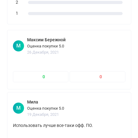
2
ускорение
1
Режимы работы
400 dpi, 1600 dpi, 3200 dpi
датчика
Материал корпуса
пластик
Максим Бережной
М
Материал покрытия
глянцевый пластик, матовый
Оценка покупки 5.0
пластик, резина
26 Декабря, 2021
Хват
для правой руки
Система регулировки
есть
0
0
веса
Проводное подключение
есть
Мила
Разъем проводного
USB Type-A
М
Оценка покупки 5.0
подключения к ПК
19 Декабря, 2021
Длина кабеля
1.8 м
Использовать лучше все-таки офф. ПО.
Источник питания
по проводу