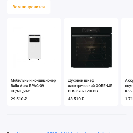
Вам понравится
Мобильный кондиционер
Духовой шкаф
Акк
Ballu Aura BPAC-09
электрический GORENJE
ноут
CP/N1_24Y
BOS 6737E20FBG
K55
29 510 ₽
43 510 ₽
1 7