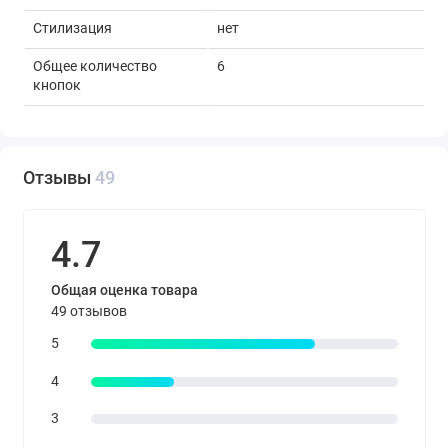
Стилизация
нет
Общее количество
6
кнопок
Дополнительные кнопки
смены DPI/CPI
Программируемые
нет
Отзывы
49
кнопки
Встроенная память
нет
мыши
4.7
Бесшумные кнопки
нет
Общая оценка товара
49 отзывов
Максимальное
3200 dpi
разрешение датчика
5
Модель сенсора
PixArt PAW3317
4
Частота опроса
125 Гц
3
Максимальное
15 G