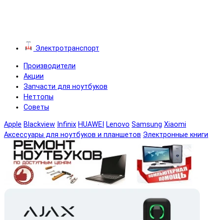
Электротранспорт
Производители
Акции
Запчасти для ноутбуков
Неттопы
Советы
Apple
Blackview
Infinix
HUAWEI
Lenovo
Samsung
Xiaomi
Аксессуары для ноутбуков и планшетов
Электронные книги