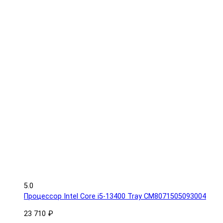
5.0
Процессор Intel Core i5-13400 Tray CM8071505093004
23 710 ₽