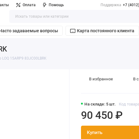
такты
Оплата
Помощь
Поддержка
+7 (4012
Часто задаваемые вопросы
Карта постоянного клиента
RK
o LOQ 15ARP9 83JC00LBRK
В избранное
В 
На складе: 5 шт.
Код товара
90 450 ₽
Купить