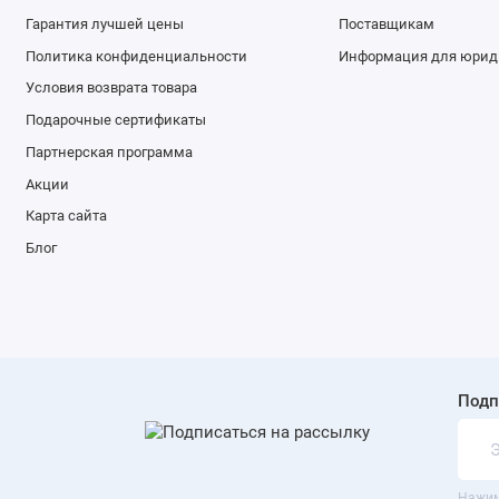
Гарантия лучшей цены
Поставщикам
Порт LAN (RJ-45)
Политика конфиденциальности
Информация для юрид
Сетевой адаптер
Условия возврата товара
Поддержка Wi-Fi
Подарочные сертификаты
Партнерская программа
Стандарты Wi-Fi
Акции
Частота Wi-Fi
Карта сайта
Поддержка Bluetooth
Блог
Версия Bluetooth
Напряжение питания
Мощность блока питания
Подп
Тип аккумулятора
Емкость аккумулятора
Максимальное время работы
Нажим