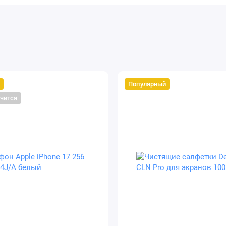
DDR5
4800 МГц
2
SSD
512 Гб
Популярный
нчится
2
PCIe
полноразмерная
да
да
TouchPad
да