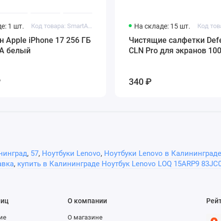
1 Мп
е: 1 шт.
Код товара: SmartApple91
На складе: 15 шт.
Код тов
720p
 Apple iPhone 17 256 ГБ
Чистящие салфетки Def
да
A белый
CLN Pro для экранов 100
да
₽
340 ₽
2
4 Вт
Nahimic Audio
да
нинград
,
57
,
Ноутбуки Lenovo
,
Ноутбуки Lenovo в Калининград
3
авка
,
купить в Калининграде Ноутбук Lenovo LOQ 15ARP9 83JC
1
1
лиц
О компании
Рей
1
ие
О магазине