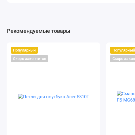
Тип памяти
Частота памяти
Количество слотов памяти
Рекомендуемые товары
Тип накопителя
Объем SSD
Популярный
Популярный
Скоро закончится
Скоро зако
Количество слотов SSD
Интерфейс SSD
Тип клавиатуры
Подсветка клавиатуры
Наличие NumPad
Тип манипулятора
Встроенная веб-камера