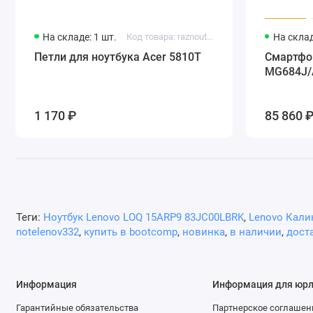
Разрешение матрицы веб-камеры
На складе: 1 шт.
Код товара: raznout74
На склад
Качество видеозаписи
Петли для ноутбука Acer 5810T
Смартфон
Шторка для веб-камеры
MG684J/
Встроенные динамики
1 170 ₽
85 860 
Количество динамиков
Общая выходная мощность
Аудиотехнология
Встроенный микрофон
Теги:
Ноутбук Lenovo LOQ 15ARP9 83JC00LBRK
,
Lenovo Кали
Порт USB 3.2
notelenov332
,
купить в bootcomp
,
новинка
,
в наличии
,
дост
Порт USB 3.2 Type C
Порт HDMI
Информация
Информация для юр
Гибридный слот наушники/микрофон
Гарантийные обязательства
Партнерское соглашен