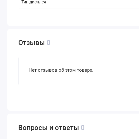
Тип дисплея
Поверхность экрана
Технология дисплея
Тип видеокарты
Отзывы
0
Производитель видеокарты
Модель видеокарты
Нет отзывов об этом товаре.
Объем видеопамяти
Тип видеопамяти
Частота видеопамяти
Объем оперативной памяти
Возможность расширения оперативной памяти
Вопросы и ответы
0
Максимальный объем оперативной памяти