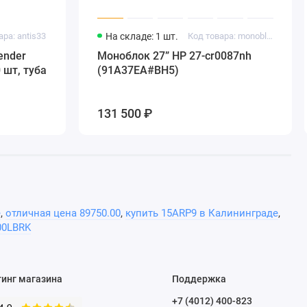
ара: antis33
На складе: 1 шт.
Код товара: monoblok_239
ender
Моноблок 27” HP 27-cr0087nh
 шт, туба
(91A37EA#BH5)
131 500 ₽
е
,
отличная цена 89750.00
,
купить 15ARP9 в Калининграде
,
00LBRK
тинг магазина
Поддержка
+7 (4012) 400-823