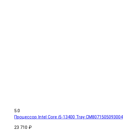
5.0
Процессор Intel Core i5-13400 Tray CM8071505093004
23 710 ₽