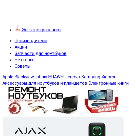
Электротранспорт
Производители
Акции
Запчасти для ноутбуков
Неттопы
Советы
Apple
Blackview
Infinix
HUAWEI
Lenovo
Samsung
Xiaomi
Аксессуары для ноутбуков и планшетов
Электронные книги