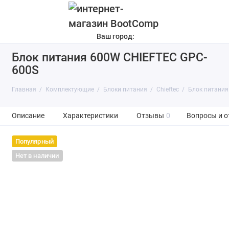
Ваш город:
Блок питания 600W CHIEFTEC GPC-
600S
Главная
Комплектующие
Блоки питания
Chieftec
Блок питания
Описание
Характеристики
Отзывы
0
Вопросы и о
Популярный
Нет в наличии