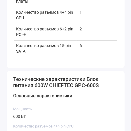
платы
Количество разъемов 4+4 pin
1
CPU
Количество разъемов 6+2-pin
2
PCI-E
Количество разъемов 15-pin
6
SATA
Количество разъемов 4-pin
2
IDE
Технические характеристики Блок
Ток по линии +3.3 В
22 A
питания 600W CHIEFTEC GPC-600S
Ток по линии +5 В
22 A
Основные характеристики
Ток по линии +12 В 1
45 A
Мощность
Ток по линии -12 В
0.3 A
600 Вт
Ток по линии +5 В Standby
2.5 A
Количество разъемов 4+4 pin CPU