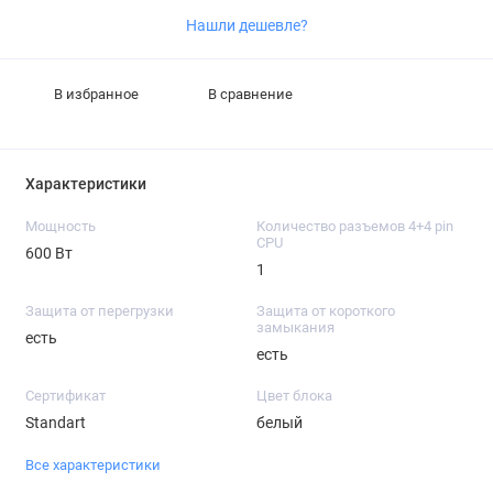
Нашли дешевле?
В избранное
В сравнение
Характеристики
Мощность
Количество разъемов 4+4 pin
CPU
600 Вт
1
Защита от перегрузки
Защита от короткого
замыкания
есть
есть
Сертификат
Цвет блока
Standart
белый
Все характеристики