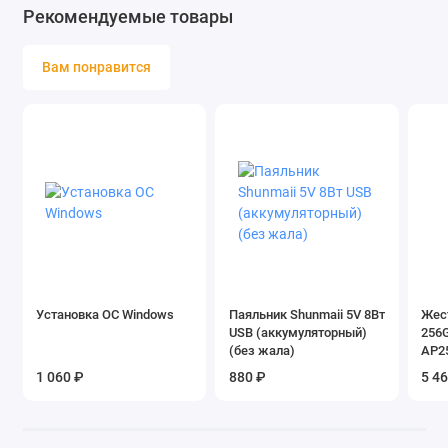
Рекомендуемые товары
Вам понравится
Установка ОС Windows
Паяльник Shunmaii 5V 8Вт
Жес
USB (аккумуляторный)
256
(без жала)
AP2
1 060 ₽
880 ₽
5 4