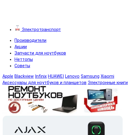
Электротранспорт
Производители
Акции
Запчасти для ноутбуков
Неттопы
Советы
Apple
Blackview
Infinix
HUAWEI
Lenovo
Samsung
Xiaomi
Аксессуары для ноутбуков и планшетов
Электронные книги