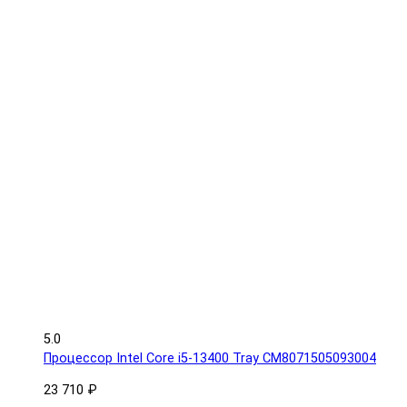
5.0
Процессор Intel Core i5-13400 Tray CM8071505093004
23 710 ₽