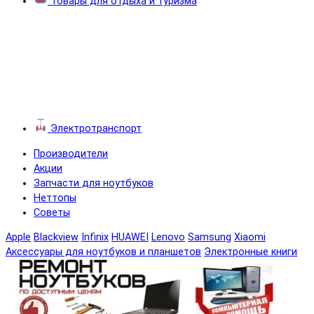
Товары для отдыха и туризма
Электротранспорт
Производители
Акции
Запчасти для ноутбуков
Неттопы
Советы
Apple
Blackview
Infinix
HUAWEI
Lenovo
Samsung
Xiaomi
Аксессуары для ноутбуков и планшетов
Электронные книги