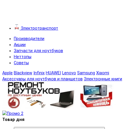
Электротранспорт
Производители
Акции
Запчасти для ноутбуков
Неттопы
Советы
Apple
Blackview
Infinix
HUAWEI
Lenovo
Samsung
Xiaomi
Аксессуары для ноутбуков и планшетов
Электронные книги
Товар дня