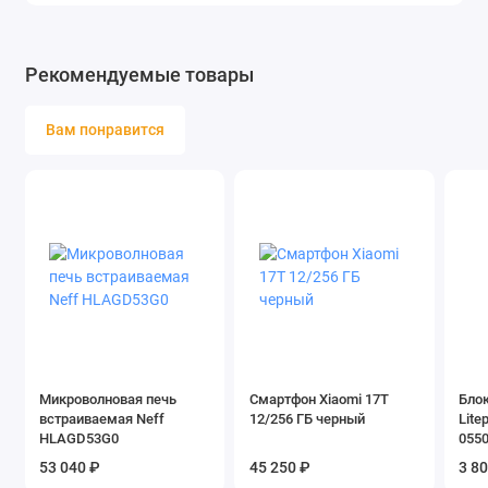
Рекомендуемые товары
Вам понравится
Микроволновая печь
Смартфон Xiaomi 17T
Блок
встраиваемая Neff
12/256 ГБ черный
Lite
HLAGD53G0
0550
53 040 ₽
45 250 ₽
3 8