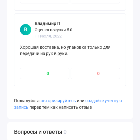
Питание
от сети
Напряжение питания
220-230В/50-60Гц
Владимир П
В
Оценка покупки 5.0
Мощность в выключенном
0 Вт
11 Июля, 2022
режиме
Хорошая доставка, но упаковка только для
Ширина
15.1 см
передачи из рук в руки.
Высота
24.4 см
Глубина
21 см
0
0
Вес
0.85 кг
Пожалуйста
авторизируйтесь
или
создайте учетную
запись
перед тем как написать отзыв
Вопросы и ответы
0