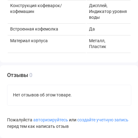
Конструкция кофеварок/
Дисплей,
кофемашин
Индикатор уровня
воды
Встроенная кофемолка
Да
Материал корпуса
Металл,
Пластик
Тип используемого кофе
Зерновой
Одновременное приготовление
Нет
Отзывы
0
двух чашек
Особенности кофеварок/
Подача
кофемашин
горячей воды
Нет отзывов об этом товаре.
Виды напитков
Американо
Эспрессо,
Капучино,
Пожалуйста
авторизируйтесь
или
создайте учетную запись
Латте,
перед тем как написать отзыв
Двойной
эспрессо,