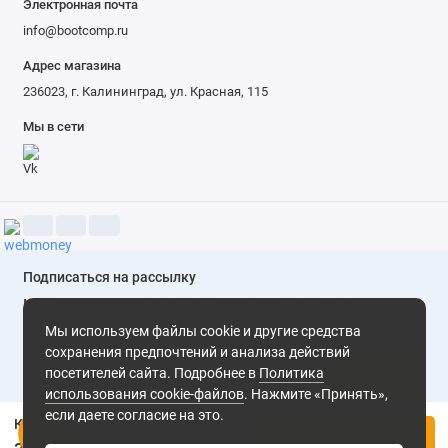
Электронная почта
info@bootcomp.ru
Адрес магазина
236023, г. Калининград, ул. Красная, 115
Мы в сети
Подписаться на рассылку
Мы не будем присылать вам спам. Только скидки и
выгодные предложения
Мы используем файлы cookie и другие средства
сохранения предпочтений и анализа действий
посетителей сайта. Подробнее в
Политика
Подписаться
использования cookie-файлов
. Нажмите «Принять»,
если даете согласие на это.
Кофемашина BQ CM9003 Черный
Нажимая на кнопку «Подписаться», Вы даете
согласие на
Купить
обработку персональных данных.