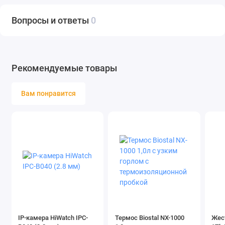
Латте макиато,
Флэт Уайт,
Вопросы и ответы
0
Эспрессо лунго
Приготовление напитка
Предварительное
смачивание кофе,
Регулировка
Рекомендуемые товары
порции
воды
Регулировка
Вам понравится
степени помола
Тип
Автоматическая
кофемашина
-
-
Страна-изготовитель
Китай
Гарантийный срок
1 год
Тип управления
Сенсорное
IP-камера HiWatch IPC-
Термос Biostal NX-1000
Жест
Индикация
Индикация