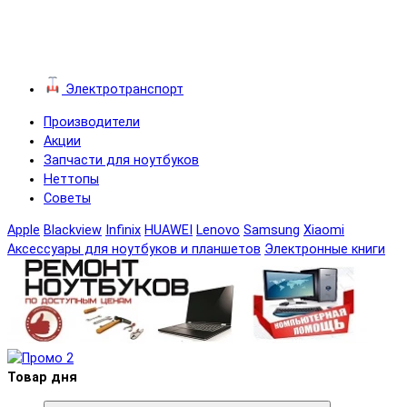
Электротранспорт
Производители
Акции
Запчасти для ноутбуков
Неттопы
Советы
Apple
Blackview
Infinix
HUAWEI
Lenovo
Samsung
Xiaomi
Аксессуары для ноутбуков и планшетов
Электронные книги
Товар дня