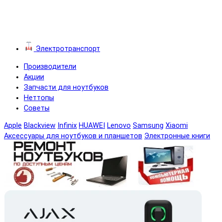
Электротранспорт
Производители
Акции
Запчасти для ноутбуков
Неттопы
Советы
Apple
Blackview
Infinix
HUAWEI
Lenovo
Samsung
Xiaomi
Аксессуары для ноутбуков и планшетов
Электронные книги