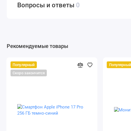
Вертел
нет
Вопросы и ответы
0
Термощуп
нет
Программа размораживания
есть
Приготовление при помощи пара
нет
Рекомендуемые товары
Добавление воды для готовки с паром
нет
Количество уровней установки противней
5
Популярный
Популярный
Телескопические направляющие
нет
Скоро закончится
Количество уровней с телескопическими
0
направляющими
Доводчик двери
есть
Утапливаемые поворотные переключатели
нет
Дисплей
есть
Часы
есть