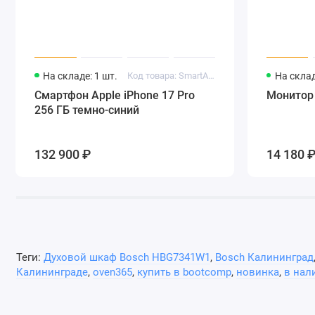
Таймер
есть
Тип таймера
с авто
На складе: 1 шт.
Код товара: SmartApple96
На склад
Приложение для управления
Home C
Смартфон Apple iPhone 17 Pro
Монитор
Голосовой помощник
Alexa
256 ГБ темно-синий
Блокировка от детей
есть
132 900 ₽
14 180 
Защитное отключение
есть
Потребляемая мощность в работе
3600 В
Потребляемая мощность в спящем режиме
0.5 Вт
Мощность в выключенном режиме
0 Вт
Теги:
Духовой шкаф Bosch HBG7341W1
,
Bosch Калининград
Мощность СВЧ
0 Вт
Калининграде
,
oven365
,
купить в bootcomp
,
новинка
,
в нал
Напряжение питания
220-240