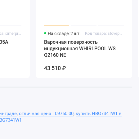
Код товара: izmerpr11
На складе: 2 шт.
Код товара: stovepanel10
05A
Варочная поверхность
индукционная WHIRLPOOL WS
Q2160 NE
43 510 ₽
инграде
,
отличная цена 109760.00
,
купить HBG7341W1 в
HBG7341W1