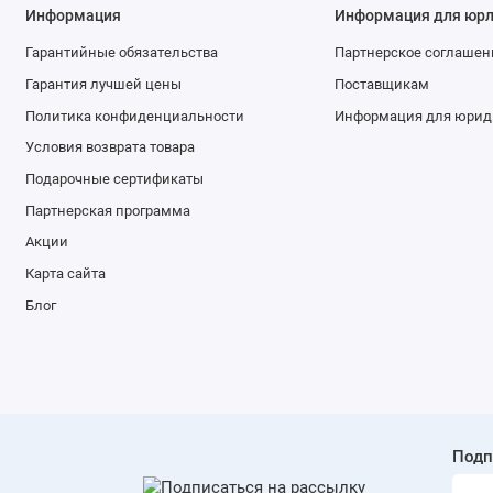
Наличие кабеля питания / вилки
кабель
Информация
Информация для юр
Длина кабеля
1.2 м
Гарантийные обязательства
Партнерское соглашен
Гарантия лучшей цены
Поставщикам
Внутреннее съемное стекло дверцы
есть
Политика конфиденциальности
Информация для юрид
Съемные направляющие для противней
есть
Условия возврата товара
Количество ламп освещения
1 шт
Подарочные сертификаты
Партнерская программа
Комплектация
докуме
Акции
Дополнительно
галоге
Карта сайта
нескол
Блог
Высота встраивания
57.7 с
Глубина встраивания
54.8 с
Ширина
59.4 с
Высота
59.5 с
Подп
Глубина
56.75 