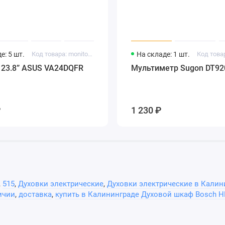
отключением
е: 5 шт.
Код товара: monitor2325_170
На складе: 1 шт.
onnect
 23.8” ASUS VA24DQFR
Мультиметр Sugon DT92
₽
1 230 ₽
т
,
515
,
Духовки электрические
,
Духовки электрические в Калин
ичии
,
доставка
,
купить в Калининграде Духовой шкаф Bosch 
 В / 50-60 Гц