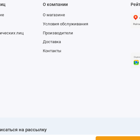
 с вилкой
лиц
О компании
Рей
ие
О магазине
Условия обслуживания
ических лиц
Производители
Доставка
Контакты
нтация, противень х 2 шт., решетка
нное внутреннее освещение, одновременная готовка на
ьких уровнях
м
м
м
м
исаться на рассылку
см