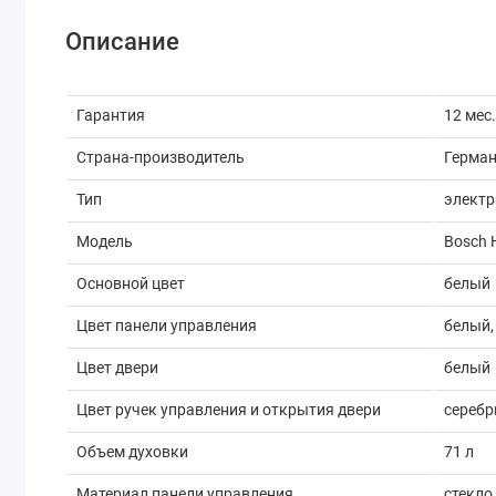
Описание
Гарантия
12 мес
Страна-производитель
Герма
Тип
электр
Модель
Bosch
Основной цвет
белый
Цвет панели управления
белый,
Цвет двери
белый
Цвет ручек управления и открытия двери
сереб
Объем духовки
71 л
Материал панели управления
стекло