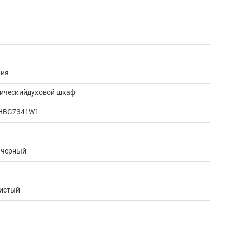
.
ния
ическийдуховой шкаф
 HBG7341W1
 черный
ристый