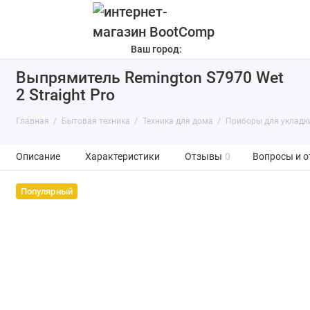
Ваш город:
Выпрямитель Remington S7970 Wet
2 Straight Pro
Главная
Бытовая техника
Техника для дома
Приборы для укладк
Описание
Характеристики
Отзывы
0
Вопросы и о
Популярный