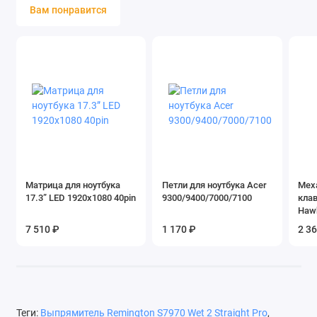
Вам понравится
Матрица для ноутбука
Петли для ноутбука Acer
Мех
17.3” LED 1920x1080 40pin
9300/9400/7000/7100
клав
Hawk
чер
7 510 ₽
1 170 ₽
2 3
Теги:
Выпрямитель Remington S7970 Wet 2 Straight Pro
,