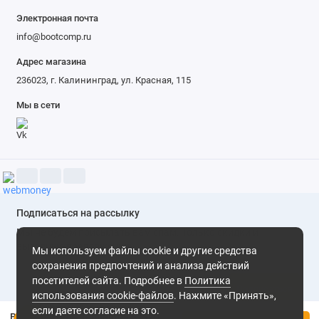
Электронная почта
info@bootcomp.ru
Адрес магазина
236023, г. Калининград, ул. Красная, 115
Мы в сети
Подписаться на рассылку
Мы не будем присылать вам спам. Только скидки и
выгодные предложения
Мы используем файлы cookie и другие средства
сохранения предпочтений и анализа действий
посетителей сайта. Подробнее в
Политика
Подписаться
использования cookie-файлов
. Нажмите «Принять»,
если даете согласие на это.
Выпрямитель Remington S7970 Wet 2 Straight Pro