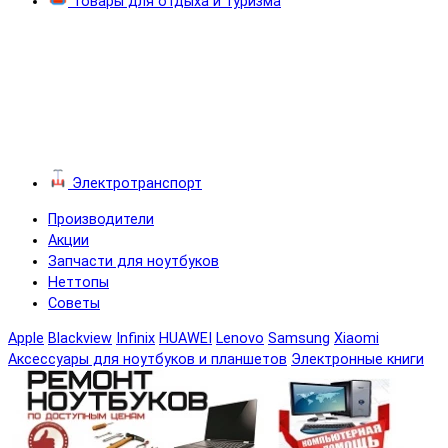
Товары для отдыха и туризма
Электротранспорт
Производители
Акции
Запчасти для ноутбуков
Неттопы
Советы
Apple
Blackview
Infinix
HUAWEI
Lenovo
Samsung
Xiaomi
Аксессуары для ноутбуков и планшетов
Электронные книги