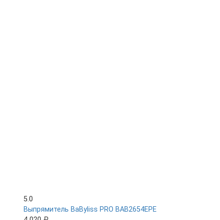
5.0
Выпрямитель BaByliss PRO BAB2654EPE
4 020 ₽