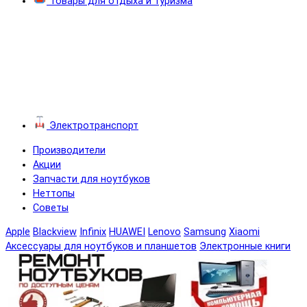
Товары для отдыха и туризма
Электротранспорт
Производители
Акции
Запчасти для ноутбуков
Неттопы
Советы
Apple
Blackview
Infinix
HUAWEI
Lenovo
Samsung
Xiaomi
Аксессуары для ноутбуков и планшетов
Электронные книги