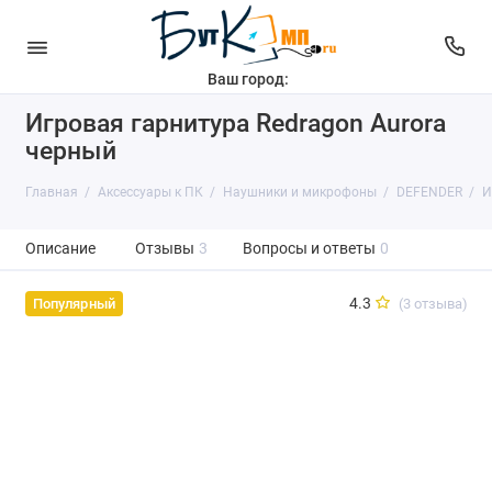
Ваш город:
Игровая гарнитура Redragon Aurora
черный
Главная
Аксессуары к ПК
Наушники и микрофоны
DEFENDER
И
Описание
Отзывы
3
Вопросы и ответы
0
4.3
(3 отзыва)
Популярный