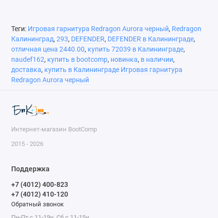
Режим низкой задержки
нет
Максимальное
1 шт
количество
Теги:
Игровая гарнитура Redragon Aurora черный
,
Redragon
аудиоисточников
Калининград
,
293
,
DEFENDER
,
DEFENDER в Калининграде
,
отличная цена 2440.00
,
купить 72039 в Калининграде
,
Поддержка карт памяти
нет
naudef162
,
купить в bootcomp
,
новинка
,
в наличии
,
доставка
,
купить в Калининграде Игровая гарнитура
Комплектация
документация
Redragon Aurora черный
Вес
300 г
Интернет-магазин BootComp
2015 - 2026
Поддержка
+7 (4012) 400-823
+7 (4012) 410-120
Обратный звонок
Пн-Пт с 11-19ч, Сб с 11-15ч