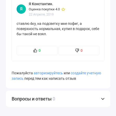
Направленность
всенаправленный
Я Константин.
Я
Оценка покупки 4.0
Минимальная
100 Гц
22 Апреля, 2019
воспроизводимая частота
микрофона
ставлю 4ку, на подсветку мне пофиг, а
поверхность нормальная, купил в подарок, себе
Максимальная
10000 Гц
бы такой не взял.
воспроизводимая частота
микрофона
Чувствительность
0
-42 дБ
0
микрофона
Шумоподавление
нет
микрофона
Пожалуйста
авторизируйтесь
или
создайте учетную
запись
перед тем как написать отзыв
Функции и особенности
ветрозащита
микрофона
микрофона,гибкий
микрофон
Вопросы и ответы
0
Разъем для подключения
USB Type-A
к устройству
Отсоединяемый кабель
нет