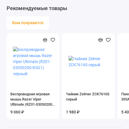
Рекомендуемые товары
Длина кабеля
1.8 м
Особенности кабеля
тканевая оплетка
Вам понравится
Система активного
нет
шумоподавления
Прозрачный режим (Talk
нет
Through)
Вид управления
механический
Регулятор громкости
есть
-
-
Беспроводная игровая
Чайник Zelmer ZCK7616S
Пая
Управление со смартфона
нет
мышь Razer Viper
серый
305A
Ultimate (RZ01-03050200-
Заявленная
PS5
R3G1) черный
9 060 ₽
1 980 ₽
5 4
совместимость с
консолями