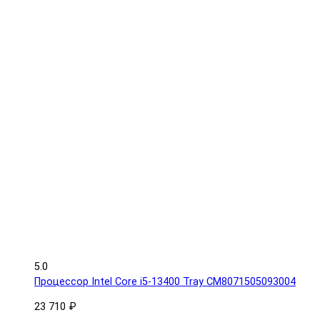
5.0
Процессор Intel Core i5-13400 Tray CM8071505093004
23 710 ₽