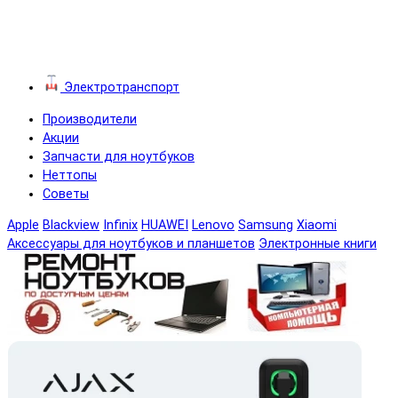
Электротранспорт
Производители
Акции
Запчасти для ноутбуков
Неттопы
Советы
Apple
Blackview
Infinix
HUAWEI
Lenovo
Samsung
Xiaomi
Аксессуары для ноутбуков и планшетов
Электронные книги