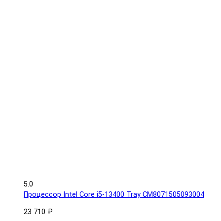
5.0
Процессор Intel Core i5-13400 Tray CM8071505093004
23 710 ₽