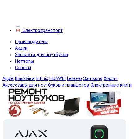
Электротранспорт
Производители
Акции
Запчасти для ноутбуков
Неттопы
Советы
Apple
Blackview
Infinix
HUAWEI
Lenovo
Samsung
Xiaomi
Аксессуары для ноутбуков и планшетов
Электронные книги