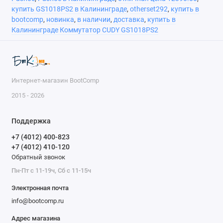
купить GS1018PS2 в Калининграде
,
otherset292
,
купить в
Поддержка
IEEE 802.3ab,IEEE 802.3af,
bootcomp
,
новинка
,
в наличии
,
доставка
,
купить в
стандартов
IEEE 802.3at, IEEE 802.3i, IEEE
Калининграде Коммутатор CUDY GS1018PS2
802.3u, IEEE 802.3x, IEEE
802.3z
Функции
смена режима, управление
потоком
Интернет-магазин BootComp
Приоритизация
нет
2015 - 2026
QoS
Грозозащита
есть
Поддержка
+7 (4012) 400-823
Рабочая
от -10°C до +50°C
температура
+7 (4012) 410-120
Обратный звонок
Рабочая
от 10% до 90%, без
Пн-Пт с 11-19ч, Сб с 11-15ч
влажность
конденсата
Электронная почта
Уровень шума
0 дБ
info@bootcomp.ru
Тип и напряжение
AC 100-240В/50-60Гц
Адрес магазина
питания