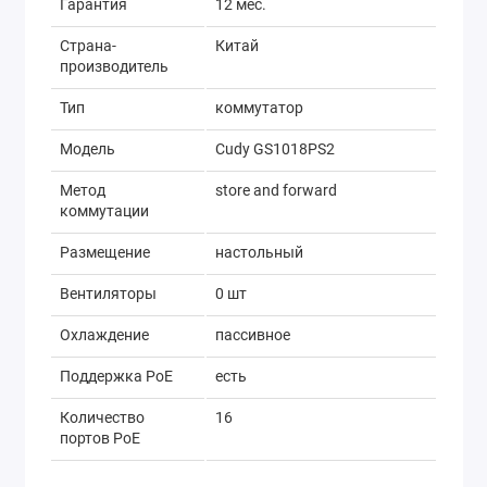
Гарантия
12 мес.
Страна-
Китай
производитель
Тип
коммутатор
Модель
Cudy GS1018PS2
Метод
store and forward
коммутации
Размещение
настольный
Вентиляторы
0 шт
Охлаждение
пассивное
Поддержка PoE
есть
Количество
16
портов PoE
Стандарты PoE
PoE (802.3af), PoE+ (802.3at)