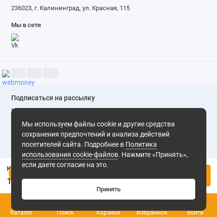
236023, г. Калининград, ул. Красная, 115
Потребляемая
200 Вт
Мы в сети
мощность
Индикаторы
PoE Max, активность,питание
Комплектация
документация, кабель
питания, специальные
крепления для стойки
Подписаться на рассылку
Дополнительно
расстояние передачиданных
и подачи питания — до 250 м
Мы не будем присылать вам спам. Только скидки и
выгодные предложения
Мы используем файлы cookie и другие средства
Ширина
320 мм
сохранения предпочтений и анализа действий
посетителей сайта. Подробнее в
Политика
Глубина
207 мм
Подписаться
использования cookie-файлов
. Нажмите «Принять»,
Высота
44 мм
если даете согласие на это.
Коммутатор CUDY GS1018PS2
Нажимая на кнопку «Подписаться», Вы даете
согласие на
Купить
обработку персональных данных.
11 660 ₽
Вес
1789 г
Принять
0
Ширина упаковки
370 мм
Каталог
Поиск
Корзина
Избранное
Войти