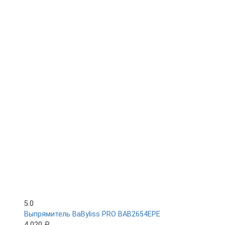
5.0
Выпрямитель BaByliss PRO BAB2654EPE
4 020 ₽