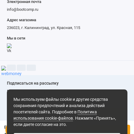
Электронная почта
info@bootcomp.ru
Адрес магазина
236023, г. Калининград, ул. Красная, 115
Мы в сети
Подписаться на рассылку
Мы не будем присылать вам спам. Только скидки и
выгодные предложения
Мы используем файлы cookie и другие средства
сохранения предпочтений и анализа действий
посетителей сайта. Подробнее в
Политика
Подписаться
использования cookie-файлов
. Нажмите «Принять»,
если даете согласие на это.
Бумага глянцевая A4 Lomond 260г/м2, 50лист. (0102152)
Нажимая на кнопку «Подписаться», Вы даете
согласие на
Купить
обработку персональных данных.