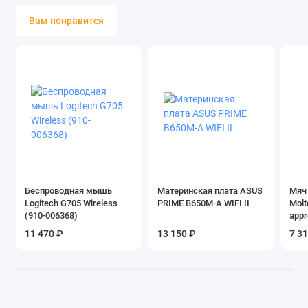
Вам понравится
Беспроводная мышь
Материнская плата ASUS
Мяч
Logitech G705 Wireless
PRIME B650M-A WIFI II
Molt
(910-006368)
appr
11 470 ₽
13 150 ₽
7 3