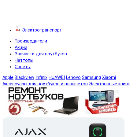
Электротранспорт
Производители
Акции
Запчасти для ноутбуков
Неттопы
Советы
Apple
Blackview
Infinix
HUAWEI
Lenovo
Samsung
Xiaomi
Аксессуары для ноутбуков и планшетов
Электронные книги