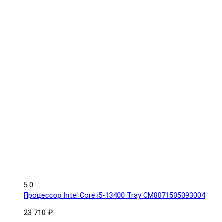
5.0
Процессор Intel Core i5-13400 Tray CM8071505093004
23 710 ₽