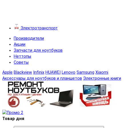
Электротранспорт
Производители
Акции
Запчасти для ноутбуков
Неттопы
Советы
Apple
Blackview
Infinix
HUAWEI
Lenovo
Samsung
Xiaomi
Аксессуары для ноутбуков и планшетов
Электронные книги
Товар дня